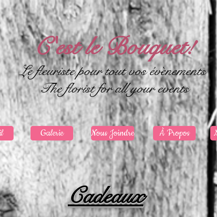
C'est le Bouquet!
Le fleuriste pour tout vos évènements
The florist for all your events
il
Galerie
Nous Joindre
À Propos
Cadeaux